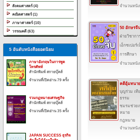
จำนวนหนังสื
สังคมศาสตร์ (4)
คณิตศาสตร์ (1)
ภาษาศาสตร์ (10)
50 อักษรจีน
วรรณคดี (63)
ฝ่ายวิชากา
เอ็กซเปอร์เน
5 อันดับหนังสือยอดนิยม
การศึกษา
ภาษาอังกฤษในการพูด
จำนวนหนังสื
โทรศัพท์
สำนักพิมพ์ สกายบุ๊คส์
จำนวนที่เปิดอ่าน 79 ครั้ง
คดีอุ้มทน
บุญร่วม เท
รวมกฏหมายเศรษฐกิจ
ธรรม
สำนักพิมพ์ สกายบุ๊คส์
ชมรมช่วย
จำนวนที่เปิดอ่าน 35 ครั้ง
หมาย
กฎหมาย
จำนวนหนังสื
JAPAN SUCCESS ธุรกิจ