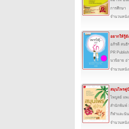
การศึกษา
จำนวนหนังสื
อยากให้รู้ยั
อภิรดี สนธิ
PR Publish
นวนิยาย อ่
จำนวนหนังสื
สมุนไพรคู่บ
ไพบูลย์ แพง
สำนักพิมพ์
กีฬาและนั
จำนวนหนังสื