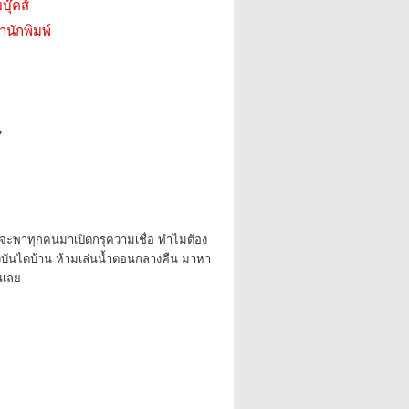
บุ๊คส์
สำนักพิมพ์
7
บจะพาทุกคนมาเปิดกรุความเชื่อ ทำไมต้อง
ันไดบ้าน ห้ามเล่นน้ำตอนกลางคืน มาหา
นเลย