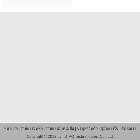
หน้าแรก
|
รายการบันทึก
|
รายการยืมหนังสือ
|
ข้อมูลส่วนตัว
|
คู่มือการใช้
|
ติดต่อเรา
Copyright © 2013 by |
STAQ Technologies. Co., Ltd.