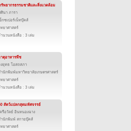
ทรัพยากรธรรมชาติและสิ่งแวดล้อม
ศศินา ภารา
อ็กซเปอร์เน็ทบุ๊คส์
วิทยาศาสตร์
ำนวนหนังสือ : 3 เล่ม
ธาตุอาหารพืช
ยงยุทธ โอสถสภา
สำนักพิมพ์มหาวิทยาลัยเกษตรศาสตร์
วิทยาศาสตร์
ำนวนหนังสือ : 3 เล่ม
50 สัตว์แปลกสุดมหัศจรรย์
ครือวัลย์ อินหนองฉาง
ำนักพิมพ์ สกายบุ๊คส์
วิทยาศาสตร์