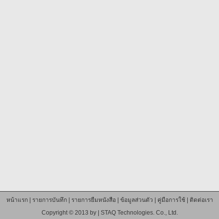
หน้าแรก
|
รายการบันทึก
|
รายการยืมหนังสือ
|
ข้อมูลส่วนตัว
|
คู่มือการใช้
|
ติดต่อเรา
Copyright © 2013 by |
STAQ Technologies. Co., Ltd.