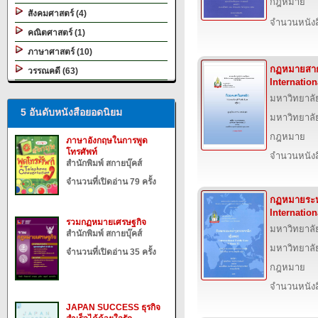
กฎหมาย
สังคมศาสตร์ (4)
จำนวนหนังสื
คณิตศาสตร์ (1)
ภาษาศาสตร์ (10)
กฏหมายสากล
วรรณคดี (63)
Internatio
มหาวิทยาลั
5 อันดับหนังสือยอดนิยม
มหาวิทยาลั
กฎหมาย
ภาษาอังกฤษในการพูด
โทรศัพท์
จำนวนหนังสื
สำนักพิมพ์ สกายบุ๊คส์
จำนวนที่เปิดอ่าน 79 ครั้ง
กฏหมายระหว
Internation
รวมกฏหมายเศรษฐกิจ
มหาวิทยาลั
สำนักพิมพ์ สกายบุ๊คส์
มหาวิทยาลั
จำนวนที่เปิดอ่าน 35 ครั้ง
กฎหมาย
จำนวนหนังสื
JAPAN SUCCESS ธุรกิจ