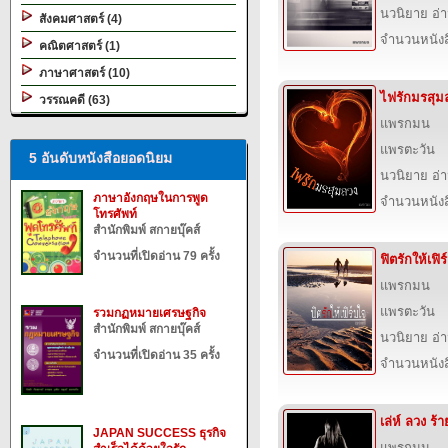
นวนิยาย อ่
สังคมศาสตร์ (4)
จำนวนหนังสื
คณิตศาสตร์ (1)
ภาษาศาสตร์ (10)
ไฟรักมรสุม
วรรณคดี (63)
แพรกมน
แพรตะวัน
5 อันดับหนังสือยอดนิยม
นวนิยาย อ่
ภาษาอังกฤษในการพูด
จำนวนหนังสื
โทรศัพท์
สำนักพิมพ์ สกายบุ๊คส์
จำนวนที่เปิดอ่าน 79 ครั้ง
ฟิตรักให้เฟิ
แพรกมน
แพรตะวัน
รวมกฏหมายเศรษฐกิจ
สำนักพิมพ์ สกายบุ๊คส์
นวนิยาย อ่
จำนวนที่เปิดอ่าน 35 ครั้ง
จำนวนหนังสื
เล่ห์ ลวง ร้า
JAPAN SUCCESS ธุรกิจ
แพรกมน